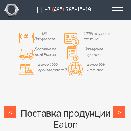
+7
(
495
)
785-15-19
0%
100% отсрочка
Предоплата
платежа
Доставка по
Заводская
всей России
гарантия
Более 1000
Более 500
производителей
клиентов
Поставка продукции
<
>
Eaton